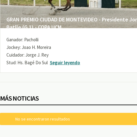
GRAN PREMIO CIUDAD DE MONTEVIDEO - Presidente Jo
Batlle (G 1) - COPA UCM
Ganador: Pacholli
Jockey: Joao H. Moreira
Cuidador: Jorge J. Rey
Stud: Hs. Bagé Do Sul
Seguir leyendo
MÁS NOTICIAS
No se encontraron resultados