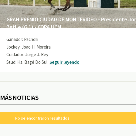
GRAN PREMIO CIUDAD DE MONTEVIDEO - Presidente Jo
Batlle (G 1) - COPA UCM
Ganador: Pacholli
Jockey: Joao H. Moreira
Cuidador: Jorge J. Rey
Stud: Hs. Bagé Do Sul
Seguir leyendo
MÁS NOTICIAS
No se encontraron resultados