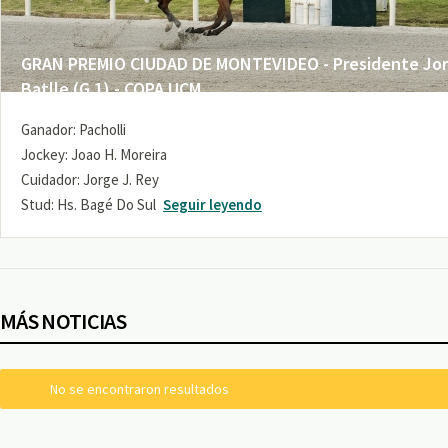
GRAN PREMIO CIUDAD DE MONTEVIDEO - Presidente Jo
Batlle (G 1) - COPA UCM
Ganador: Pacholli
Jockey: Joao H. Moreira
Cuidador: Jorge J. Rey
Stud: Hs. Bagé Do Sul
Seguir leyendo
MÁS NOTICIAS
No se encontraron resultados