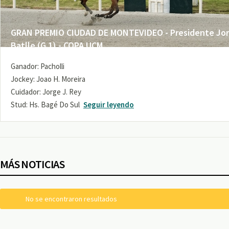
GRAN PREMIO CIUDAD DE MONTEVIDEO - Presidente Jo
Batlle (G 1) - COPA UCM
Ganador: Pacholli
Jockey: Joao H. Moreira
Cuidador: Jorge J. Rey
Stud: Hs. Bagé Do Sul
Seguir leyendo
MÁS NOTICIAS
No se encontraron resultados