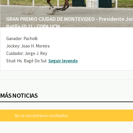
GRAN PREMIO CIUDAD DE MONTEVIDEO - Presidente Jo
Batlle (G 1) - COPA UCM
Ganador: Pacholli
Jockey: Joao H. Moreira
Cuidador: Jorge J. Rey
Stud: Hs. Bagé Do Sul
Seguir leyendo
MÁS NOTICIAS
No se encontraron resultados