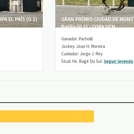
A EL PAÍS (G 1)
GRAN PREMIO CIUDAD DE MONTE
Batlle (G 1) - COPA UCM
Ganador: Pacholli
Jockey: Joao H. Moreira
Cuidador: Jorge J. Rey
Stud: Hs. Bagé Do Sul
Seguir leyendo