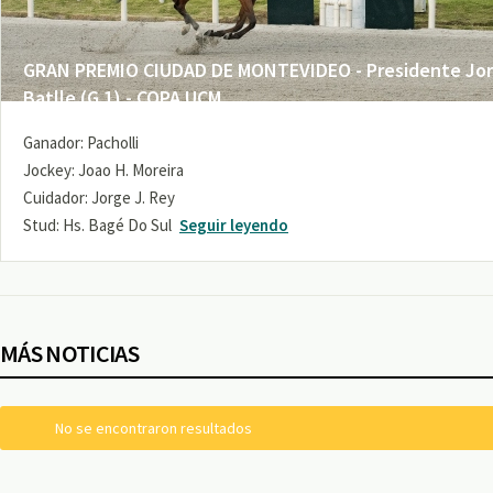
GRAN PREMIO CIUDAD DE MONTEVIDEO - Presidente Jo
Batlle (G 1) - COPA UCM
Ganador: Pacholli
Jockey: Joao H. Moreira
Cuidador: Jorge J. Rey
Stud: Hs. Bagé Do Sul
Seguir leyendo
MÁS NOTICIAS
No se encontraron resultados