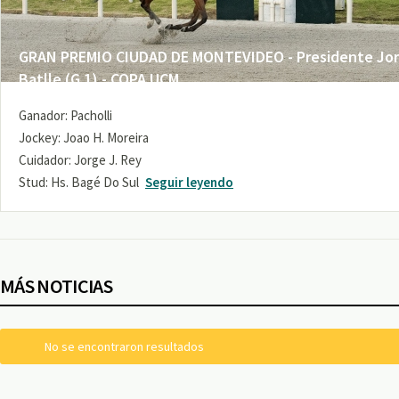
GRAN PREMIO CIUDAD DE MONTEVIDEO - Presidente Jo
Batlle (G 1) - COPA UCM
Ganador: Pacholli
Jockey: Joao H. Moreira
Cuidador: Jorge J. Rey
Stud: Hs. Bagé Do Sul
Seguir leyendo
MÁS NOTICIAS
No se encontraron resultados