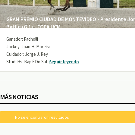
GRAN PREMIO CIUDAD DE MONTEVIDEO - Presidente Jo
Batlle (G 1) - COPA UCM
Ganador: Pacholli
Jockey: Joao H. Moreira
Cuidador: Jorge J. Rey
Stud: Hs. Bagé Do Sul
Seguir leyendo
MÁS NOTICIAS
No se encontraron resultados