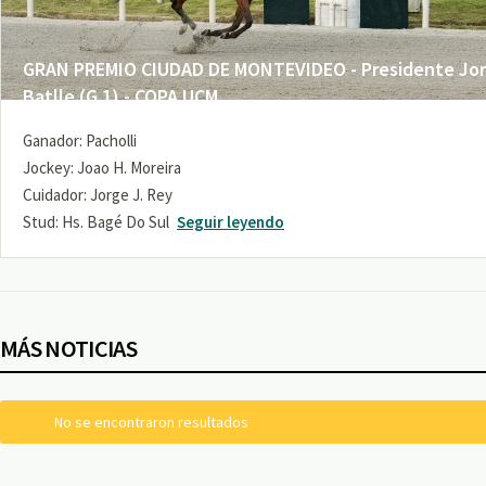
GRAN PREMIO CIUDAD DE MONTEVIDEO - Presidente Jo
Batlle (G 1) - COPA UCM
Ganador: Pacholli
Jockey: Joao H. Moreira
Cuidador: Jorge J. Rey
Stud: Hs. Bagé Do Sul
Seguir leyendo
MÁS NOTICIAS
No se encontraron resultados