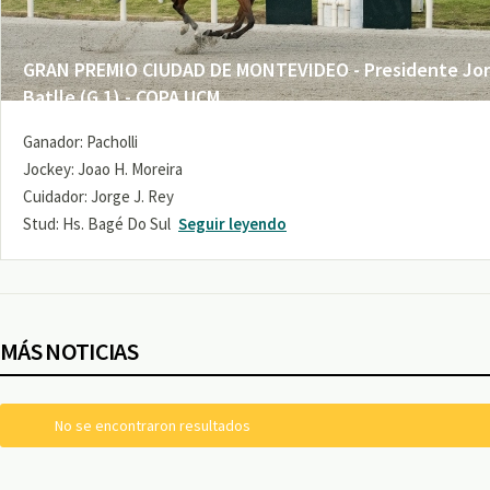
GRAN PREMIO CIUDAD DE MONTEVIDEO - Presidente Jo
Batlle (G 1) - COPA UCM
Ganador: Pacholli
Jockey: Joao H. Moreira
Cuidador: Jorge J. Rey
Stud: Hs. Bagé Do Sul
Seguir leyendo
MÁS NOTICIAS
No se encontraron resultados