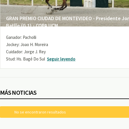
GRAN PREMIO CIUDAD DE MONTEVIDEO - Presidente Jo
Batlle (G 1) - COPA UCM
Ganador: Pacholli
Jockey: Joao H. Moreira
Cuidador: Jorge J. Rey
Stud: Hs. Bagé Do Sul
Seguir leyendo
MÁS NOTICIAS
No se encontraron resultados