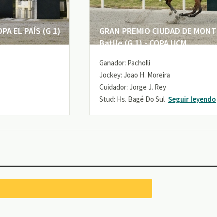
A EL PAÍS (G 1)
GRAN PREMIO CIUDAD DE MONTE
Batlle (G 1) - COPA UCM
Ganador: Pacholli
Jockey: Joao H. Moreira
Cuidador: Jorge J. Rey
Stud: Hs. Bagé Do Sul
Seguir leyendo