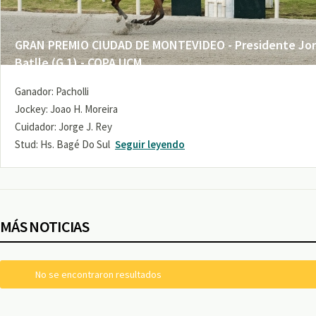
GRAN PREMIO CIUDAD DE MONTEVIDEO - Presidente Jo
Batlle (G 1) - COPA UCM
Ganador: Pacholli
Jockey: Joao H. Moreira
Cuidador: Jorge J. Rey
Stud: Hs. Bagé Do Sul
Seguir leyendo
MÁS NOTICIAS
No se encontraron resultados