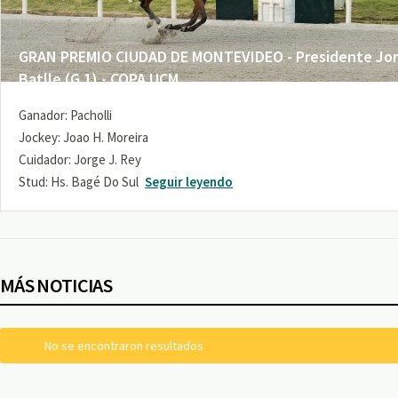
GRAN PREMIO CIUDAD DE MONTEVIDEO - Presidente Jo
Batlle (G 1) - COPA UCM
Ganador: Pacholli
Jockey: Joao H. Moreira
Cuidador: Jorge J. Rey
Stud: Hs. Bagé Do Sul
Seguir leyendo
MÁS NOTICIAS
No se encontraron resultados