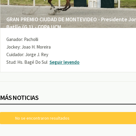
GRAN PREMIO CIUDAD DE MONTEVIDEO - Presidente Jo
Batlle (G 1) - COPA UCM
Ganador: Pacholli
Jockey: Joao H. Moreira
Cuidador: Jorge J. Rey
Stud: Hs. Bagé Do Sul
Seguir leyendo
MÁS NOTICIAS
No se encontraron resultados