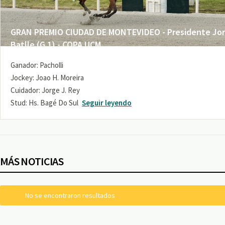
GRAN PREMIO CIUDAD DE MONTEVIDEO - Presidente Jo
Batlle (G 1) - COPA UCM
Ganador: Pacholli
Jockey: Joao H. Moreira
Cuidador: Jorge J. Rey
Stud: Hs. Bagé Do Sul
Seguir leyendo
MÁS NOTICIAS
No se encontraron resultados