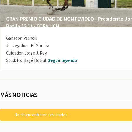
GRAN PREMIO CIUDAD DE MONTEVIDEO - Presidente Jo
Batlle (G 1) - COPA UCM
Ganador: Pacholli
Jockey: Joao H. Moreira
Cuidador: Jorge J. Rey
Stud: Hs. Bagé Do Sul
Seguir leyendo
MÁS NOTICIAS
No se encontraron resultados