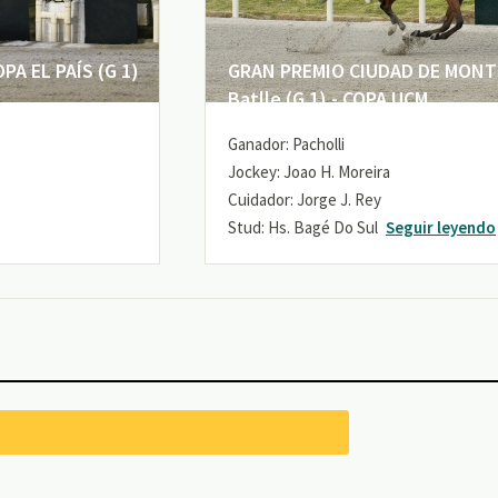
A EL PAÍS (G 1)
GRAN PREMIO CIUDAD DE MONTE
Batlle (G 1) - COPA UCM
Ganador: Pacholli
Jockey: Joao H. Moreira
Cuidador: Jorge J. Rey
Stud: Hs. Bagé Do Sul
Seguir leyendo