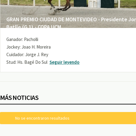
GRAN PREMIO CIUDAD DE MONTEVIDEO - Presidente Jo
Batlle (G 1) - COPA UCM
Ganador: Pacholli
Jockey: Joao H. Moreira
Cuidador: Jorge J. Rey
Stud: Hs. Bagé Do Sul
Seguir leyendo
MÁS NOTICIAS
No se encontraron resultados