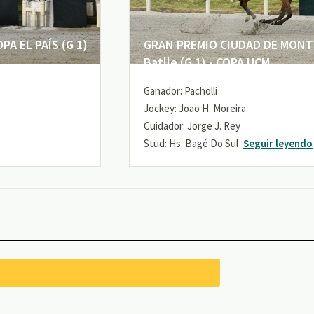
A EL PAÍS (G 1)
GRAN PREMIO CIUDAD DE MONTE
Batlle (G 1) - COPA UCM
Ganador: Pacholli
Jockey: Joao H. Moreira
Cuidador: Jorge J. Rey
Stud: Hs. Bagé Do Sul
Seguir leyendo