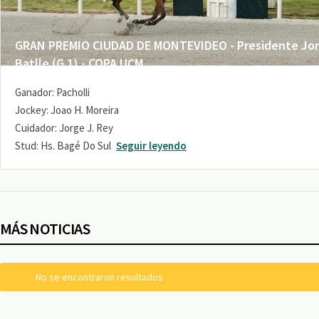
GRAN PREMIO CIUDAD DE MONTEVIDEO - Presidente Jo
Batlle (G 1) - COPA UCM
Ganador: Pacholli
Jockey: Joao H. Moreira
Cuidador: Jorge J. Rey
Stud: Hs. Bagé Do Sul
Seguir leyendo
MÁS NOTICIAS
No se encontraron resultados