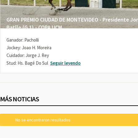
GRAN PREMIO CIUDAD DE MONTEVIDEO - Presidente Jo
Batlle (G 1) - COPA UCM
Ganador: Pacholli
Jockey: Joao H. Moreira
Cuidador: Jorge J. Rey
Stud: Hs. Bagé Do Sul
Seguir leyendo
MÁS NOTICIAS
No se encontraron resultados