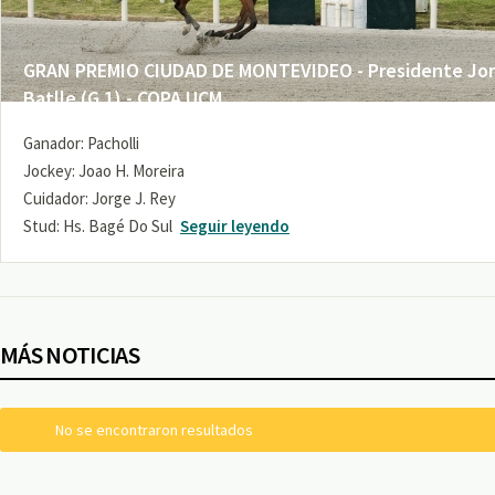
GRAN PREMIO CIUDAD DE MONTEVIDEO - Presidente Jo
Batlle (G 1) - COPA UCM
Ganador: Pacholli
Jockey: Joao H. Moreira
Cuidador: Jorge J. Rey
Stud: Hs. Bagé Do Sul
Seguir leyendo
MÁS NOTICIAS
No se encontraron resultados