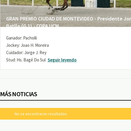
GRAN PREMIO CIUDAD DE MONTEVIDEO - Presidente Jo
Batlle (G 1) - COPA UCM
Ganador: Pacholli
Jockey: Joao H. Moreira
Cuidador: Jorge J. Rey
Stud: Hs. Bagé Do Sul
Seguir leyendo
MÁS NOTICIAS
No se encontraron resultados