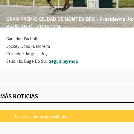
GRAN PREMIO CIUDAD DE MONTEVIDEO - Presidente Jo
Batlle (G 1) - COPA UCM
Ganador: Pacholli
Jockey: Joao H. Moreira
Cuidador: Jorge J. Rey
Stud: Hs. Bagé Do Sul
Seguir leyendo
MÁS NOTICIAS
No se encontraron resultados