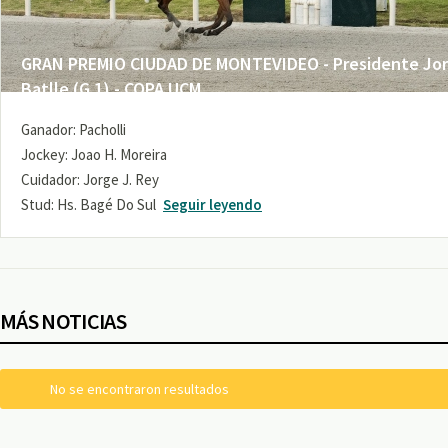
GRAN PREMIO CIUDAD DE MONTEVIDEO - Presidente Jo
Batlle (G 1) - COPA UCM
Ganador: Pacholli
Jockey: Joao H. Moreira
Cuidador: Jorge J. Rey
Stud: Hs. Bagé Do Sul
Seguir leyendo
MÁS NOTICIAS
No se encontraron resultados