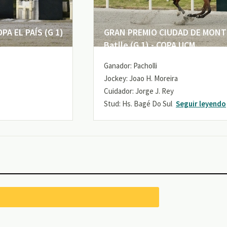
A EL PAÍS (G 1)
GRAN PREMIO CIUDAD DE MONTE
Batlle (G 1) - COPA UCM
Ganador: Pacholli
Jockey: Joao H. Moreira
Cuidador: Jorge J. Rey
Stud: Hs. Bagé Do Sul
Seguir leyendo