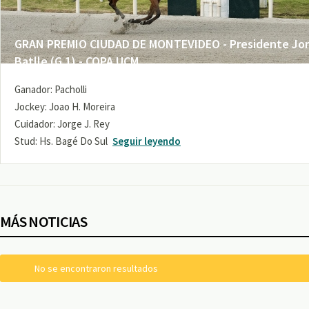
GRAN PREMIO CIUDAD DE MONTEVIDEO - Presidente Jo
Batlle (G 1) - COPA UCM
Ganador: Pacholli
Jockey: Joao H. Moreira
Cuidador: Jorge J. Rey
Stud: Hs. Bagé Do Sul
Seguir leyendo
MÁS NOTICIAS
No se encontraron resultados