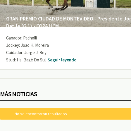
GRAN PREMIO CIUDAD DE MONTEVIDEO - Presidente Jo
Batlle (G 1) - COPA UCM
Ganador: Pacholli
Jockey: Joao H. Moreira
Cuidador: Jorge J. Rey
Stud: Hs. Bagé Do Sul
Seguir leyendo
MÁS NOTICIAS
No se encontraron resultados