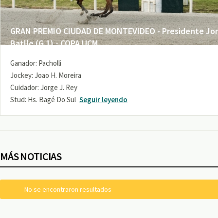
GRAN PREMIO CIUDAD DE MONTEVIDEO - Presidente Jo
Batlle (G 1) - COPA UCM
Ganador: Pacholli
Jockey: Joao H. Moreira
Cuidador: Jorge J. Rey
Stud: Hs. Bagé Do Sul
Seguir leyendo
MÁS NOTICIAS
No se encontraron resultados