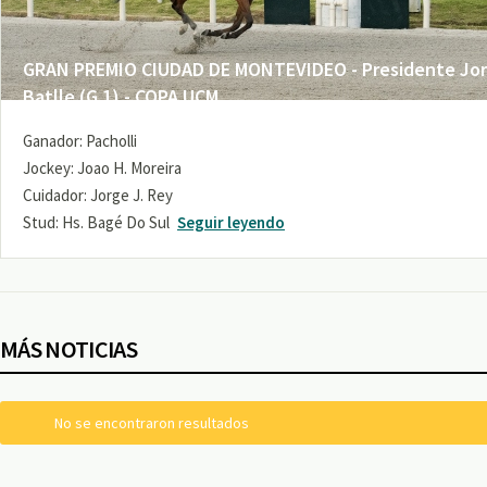
GRAN PREMIO CIUDAD DE MONTEVIDEO - Presidente Jo
Batlle (G 1) - COPA UCM
Ganador: Pacholli
Jockey: Joao H. Moreira
Cuidador: Jorge J. Rey
Stud: Hs. Bagé Do Sul
Seguir leyendo
MÁS NOTICIAS
No se encontraron resultados