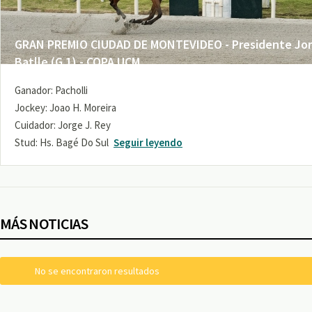
GRAN PREMIO CIUDAD DE MONTEVIDEO - Presidente Jo
Batlle (G 1) - COPA UCM
Ganador: Pacholli
Jockey: Joao H. Moreira
Cuidador: Jorge J. Rey
Stud: Hs. Bagé Do Sul
Seguir leyendo
MÁS NOTICIAS
No se encontraron resultados