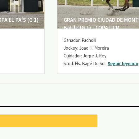
A EL PAÍS (G 1)
GRAN PREMIO CIUDAD DE MONTE
Batlle (G 1) - COPA UCM
Ganador: Pacholli
Jockey: Joao H. Moreira
Cuidador: Jorge J. Rey
Stud: Hs. Bagé Do Sul
Seguir leyendo