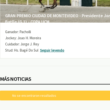
GRAN PREMIO CIUDAD DE MONTEVIDEO - Presidente Jo
Batlle (G 1) - COPA UCM
Ganador: Pacholli
Jockey: Joao H. Moreira
Cuidador: Jorge J. Rey
Stud: Hs. Bagé Do Sul
Seguir leyendo
MÁS NOTICIAS
No se encontraron resultados