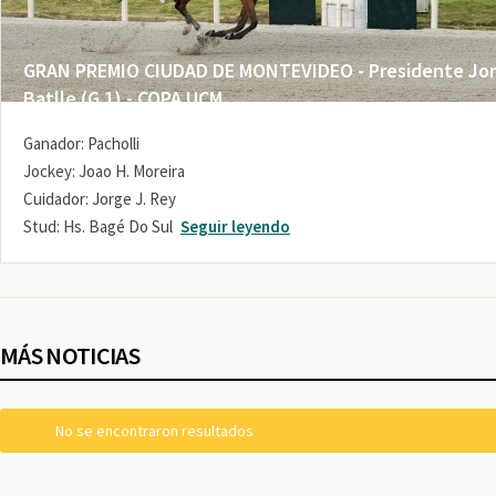
GRAN PREMIO CIUDAD DE MONTEVIDEO - Presidente Jo
Batlle (G 1) - COPA UCM
Ganador: Pacholli
Jockey: Joao H. Moreira
Cuidador: Jorge J. Rey
Stud: Hs. Bagé Do Sul
Seguir leyendo
MÁS NOTICIAS
No se encontraron resultados