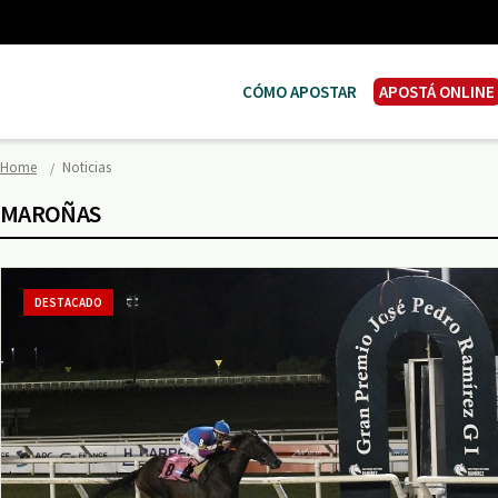
CÓMO APOSTAR
APOSTÁ ONLINE
Home
Noticias
MAROÑAS
DESTACADO