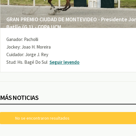
GRAN PREMIO CIUDAD DE MONTEVIDEO - Presidente Jo
Batlle (G 1) - COPA UCM
Ganador: Pacholli
Jockey: Joao H. Moreira
Cuidador: Jorge J. Rey
Stud: Hs. Bagé Do Sul
Seguir leyendo
MÁS NOTICIAS
No se encontraron resultados