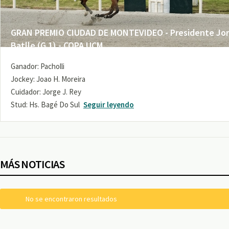
GRAN PREMIO CIUDAD DE MONTEVIDEO - Presidente Jo
Batlle (G 1) - COPA UCM
Ganador: Pacholli
Jockey: Joao H. Moreira
Cuidador: Jorge J. Rey
Stud: Hs. Bagé Do Sul
Seguir leyendo
MÁS NOTICIAS
No se encontraron resultados