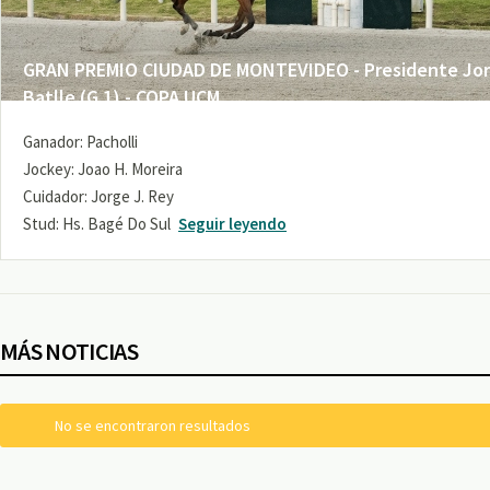
GRAN PREMIO CIUDAD DE MONTEVIDEO - Presidente Jo
Batlle (G 1) - COPA UCM
Ganador: Pacholli
Jockey: Joao H. Moreira
Cuidador: Jorge J. Rey
Stud: Hs. Bagé Do Sul
Seguir leyendo
MÁS NOTICIAS
No se encontraron resultados