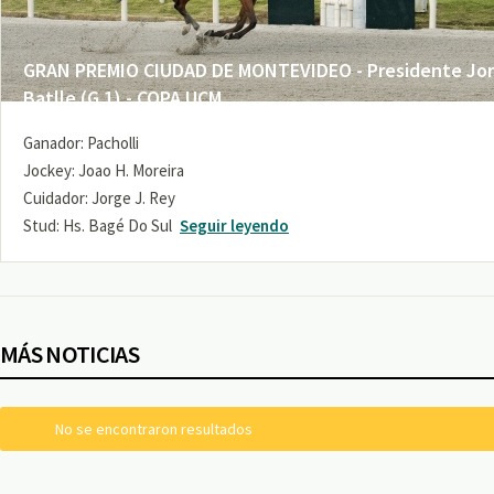
GRAN PREMIO CIUDAD DE MONTEVIDEO - Presidente Jo
Batlle (G 1) - COPA UCM
Ganador: Pacholli
Jockey: Joao H. Moreira
Cuidador: Jorge J. Rey
Stud: Hs. Bagé Do Sul
Seguir leyendo
MÁS NOTICIAS
No se encontraron resultados