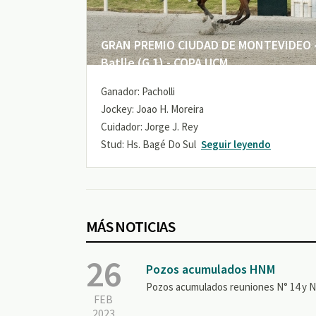
GRAN PREMIO CIUDAD DE MONTEVIDEO -
Batlle (G 1) - COPA UCM
Ganador: Pacholli
Jockey: Joao H. Moreira
Cuidador: Jorge J. Rey
Stud: Hs. Bagé Do Sul
Seguir leyendo
MÁS NOTICIAS
26
Pozos acumulados HNM
Pozos acumulados reuniones N° 14 y N°
FEB
2023