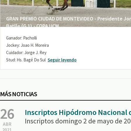
GRAN PREMIO CIUDAD DE MONTEVIDEO - Presidente Jo
Batlle (G 1) - COPA UCM
Ganador: Pacholli
Jockey: Joao H. Moreira
Cuidador: Jorge J. Rey
Stud: Hs. Bagé Do Sul
Seguir leyendo
MÁS NOTICIAS
26
Inscriptos Hipódromo Nacional
Inscriptos domingo 2 de mayo de 2
ABR
2021