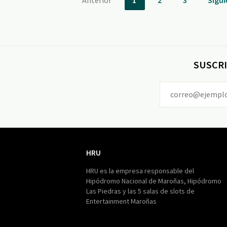
Anterior
1
2
3
Sigui
SUSCRI
HRU
HRU
HRU es la empresa responsable del
Hipódromo Nacional de Maroñas, Hipódromo
Las Piedras y las 5 salas de slots de
Entertainment Maroñas