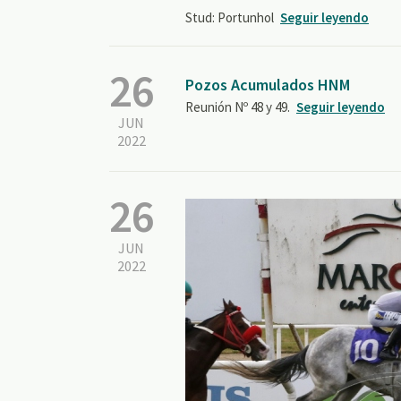
Stud: Portunhol
Seguir leyendo
26
Pozos Acumulados HNM
Reunión Nº 48 y 49.
Seguir leyendo
JUN
2022
26
JUN
2022