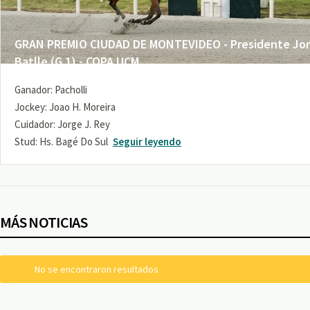
GRAN PREMIO CIUDAD DE MONTEVIDEO - Presidente Jo
Batlle (G 1) - COPA UCM
Ganador: Pacholli
Jockey: Joao H. Moreira
Cuidador: Jorge J. Rey
Stud: Hs. Bagé Do Sul
Seguir leyendo
MÁS NOTICIAS
No se encontraron resultados