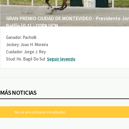
GRAN PREMIO CIUDAD DE MONTEVIDEO - Presidente Jo
Batlle (G 1) - COPA UCM
Ganador: Pacholli
Jockey: Joao H. Moreira
Cuidador: Jorge J. Rey
Stud: Hs. Bagé Do Sul
Seguir leyendo
MÁS NOTICIAS
No se encontraron resultados