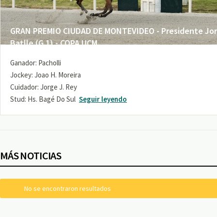
GRAN PREMIO CIUDAD DE MONTEVIDEO - Presidente Jo
Batlle (G 1) - COPA UCM
Ganador: Pacholli
Jockey: Joao H. Moreira
Cuidador: Jorge J. Rey
Stud: Hs. Bagé Do Sul
Seguir leyendo
MÁS NOTICIAS
No se encontraron resultados