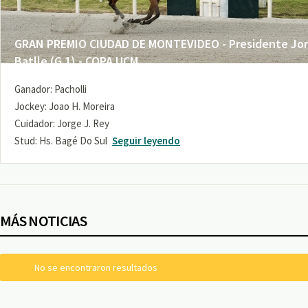
GRAN PREMIO CIUDAD DE MONTEVIDEO - Presidente Jo
Batlle (G 1) - COPA UCM
Ganador: Pacholli
Jockey: Joao H. Moreira
Cuidador: Jorge J. Rey
Stud: Hs. Bagé Do Sul
Seguir leyendo
MÁS NOTICIAS
No se encontraron resultados