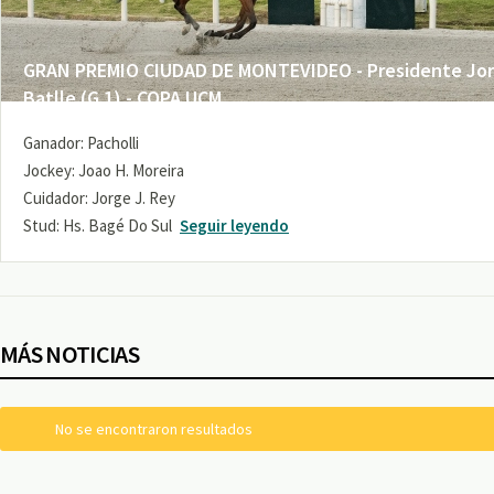
GRAN PREMIO CIUDAD DE MONTEVIDEO - Presidente Jo
Batlle (G 1) - COPA UCM
Ganador: Pacholli
Jockey: Joao H. Moreira
Cuidador: Jorge J. Rey
Stud: Hs. Bagé Do Sul
Seguir leyendo
MÁS NOTICIAS
No se encontraron resultados