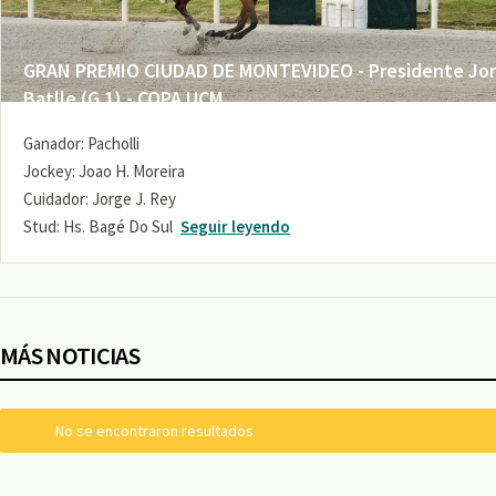
GRAN PREMIO CIUDAD DE MONTEVIDEO - Presidente Jo
Batlle (G 1) - COPA UCM
Ganador: Pacholli
Jockey: Joao H. Moreira
Cuidador: Jorge J. Rey
Stud: Hs. Bagé Do Sul
Seguir leyendo
MÁS NOTICIAS
No se encontraron resultados